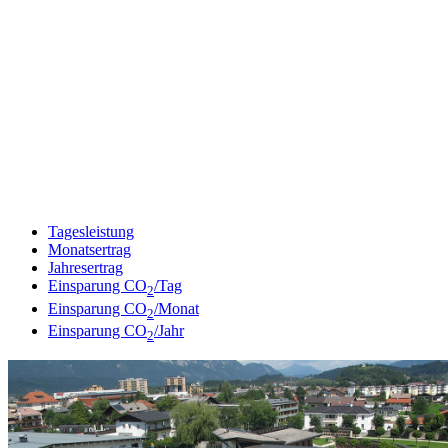
Tagesleistung
Monatsertrag
Jahresertrag
Einsparung CO
/Tag
2
Einsparung CO
/Monat
2
Einsparung CO
/Jahr
2