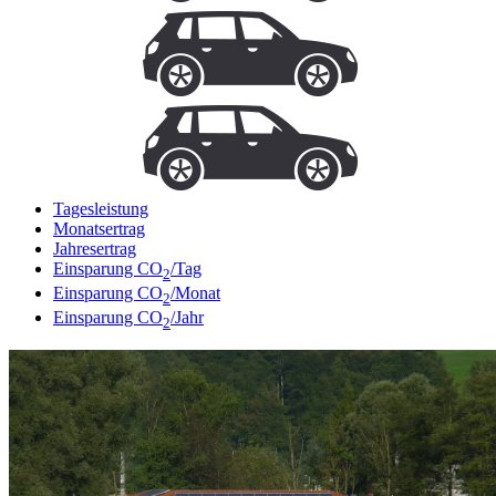
Tagesleistung
Monatsertrag
Jahresertrag
Einsparung CO
/Tag
2
Einsparung CO
/Monat
2
Einsparung CO
/Jahr
2