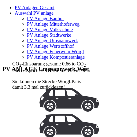
PV Anlagen Gesamt
Auswahl PV anlage
PV Anlage Bauhof
PV Anlage Mitterhoferweg
PV Anlage Volksschule
PV Anlage Stadtwerke
PV Anlage Umspannwerk
PV Anlage Wertstoffhof
PV Anlage Feuerwehr Wörgl
PV Anlage Kompostieranlage
CO
-Einsparung gesamt: 0,66 to CO
2
2
PV ANLAGE Umspannwerk West
Das entspricht 3.312 km mit einem Auto
Sie können die Strecke Wörgl-Paris
damit 3,3 mal zurücklegen!