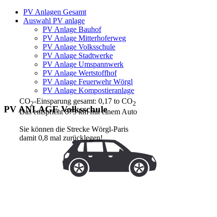
PV Anlagen Gesamt
Auswahl PV anlage
PV Anlage Bauhof
PV Anlage Mitterhoferweg
PV Anlage Volksschule
PV Anlage Stadtwerke
PV Anlage Umspannwerk
PV Anlage Wertstoffhof
PV Anlage Feuerwehr Wörgl
PV Anlage Kompostieranlage
CO
-Einsparung gesamt: 0,17 to CO
2
2
PV ANLAGE Volksschule
Das entspricht 875 km mit einem Auto
Sie können die Strecke Wörgl-Paris
damit 0,8 mal zurücklegen!