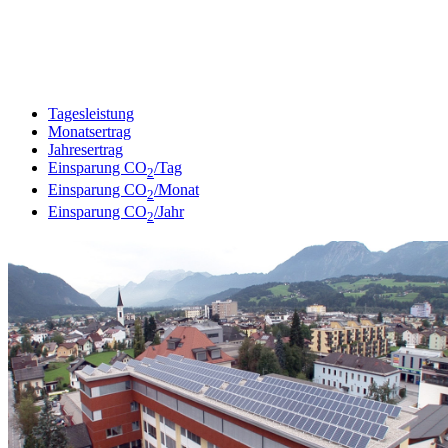
Tagesleistung
Monatsertrag
Jahresertrag
Einsparung CO
/Tag
2
Einsparung CO
/Monat
2
Einsparung CO
/Jahr
2