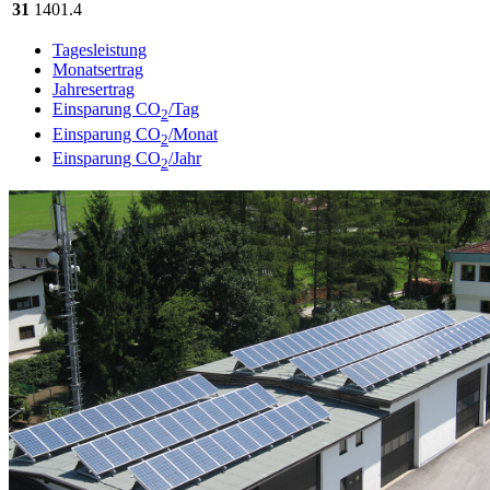
31
1401.4
Tagesleistung
Monatsertrag
Jahresertrag
Einsparung CO
/Tag
2
Einsparung CO
/Monat
2
Einsparung CO
/Jahr
2