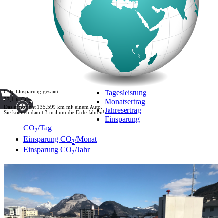
CO
-Einsparung gesamt:
Tagesleistung
2
27,1 to CO
Monatsertrag
2
Das entspricht 135.599 km mit einem Auto.
Jahresertrag
Sie können damit 3 mal um die Erde fahren!
Einsparung
CO
/Tag
2
Einsparung CO
/Monat
2
Einsparung CO
/Jahr
2