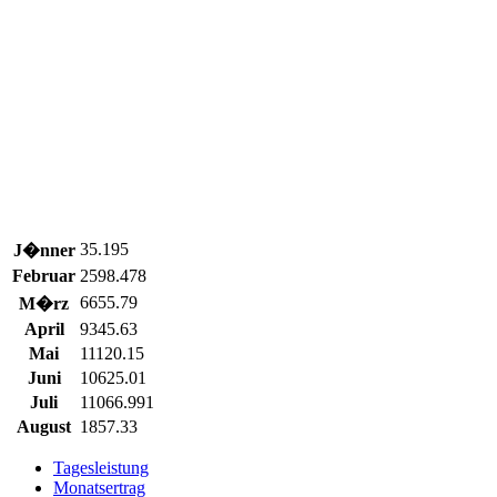
35.195
J�nner
Februar
2598.478
6655.79
M�rz
April
9345.63
Mai
11120.15
Juni
10625.01
Juli
11066.991
August
1857.33
Tagesleistung
Monatsertrag