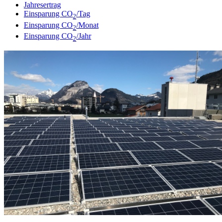
Jahresertrag
Einsparung CO
/Tag
2
Einsparung CO
/Monat
2
Einsparung CO
/Jahr
2