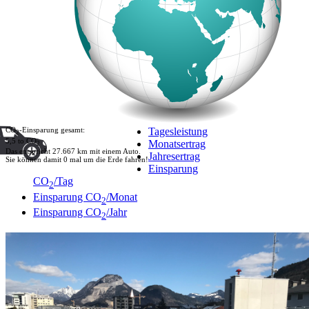
CO
-Einsparung gesamt:
Tagesleistung
2
5,5 to CO
Monatsertrag
2
Das entspricht 27.667 km mit einem Auto.
Jahresertrag
Sie können damit 0 mal um die Erde fahren!
Einsparung
CO
/Tag
2
Einsparung CO
/Monat
2
Einsparung CO
/Jahr
2