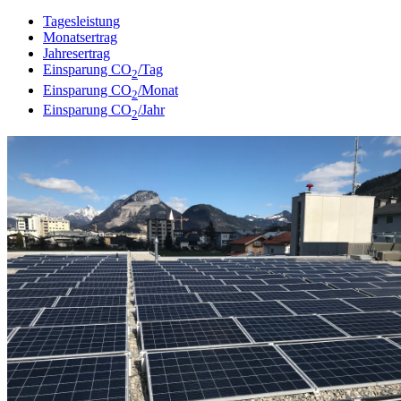
Tagesleistung
Monatsertrag
Jahresertrag
Einsparung CO
/Tag
2
Einsparung CO
/Monat
2
Einsparung CO
/Jahr
2